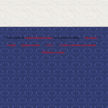
Voir le profil de
Citroën Maserati Nantes
sur le portail Overblog
Top articles
Contact
Signaler un abus
C.G.U.
Cookies et données personnelles
Préférences cookies