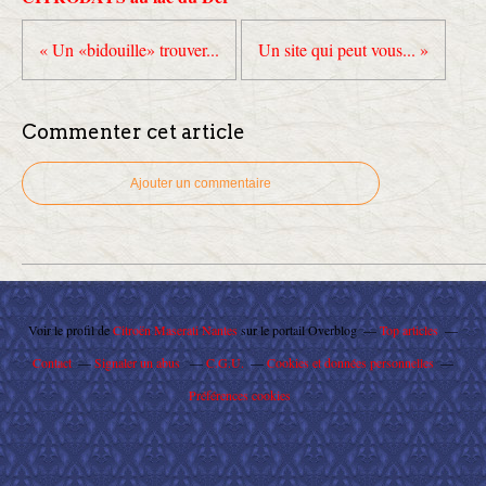
« Un «bidouille» trouver...
Un site qui peut vous... »
Commenter cet article
Ajouter un commentaire
Voir le profil de
Citroën Maserati Nantes
sur le portail Overblog
Top articles
Contact
Signaler un abus
C.G.U.
Cookies et données personnelles
Préférences cookies