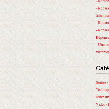
- Remon
- Répara
(chemise
- Répara
- Répara
Réponses
- Une co
vilebreq
Caté
Sorties 
Techniq
Journau
Vidéo (