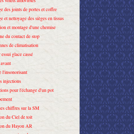
des volets amovibles
e des joints de portes et coffre
e et nettoyage des sièges en tissus
tion et montage d'une chemise
ne du contact de stop
nnes de climatisation
 essui glace cassé
 avant
e l'insonorisant
s injections
tions pour l'échange d'un pot
pement
es chiffres sur la SM
on du Ciel de toit
tion du Hayon AR