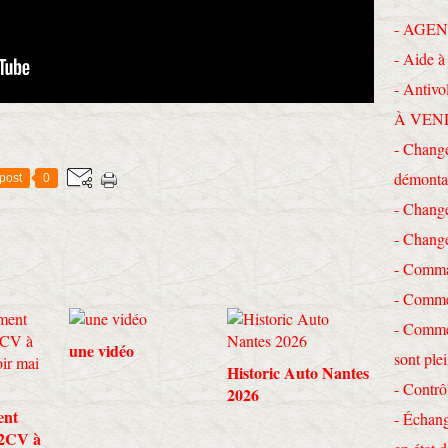
- AGEN
- Aide à 
- Antivo
À VEN
- Change
démonta
post
0
- Chang
- Chang
- Comma
- Commen
- Commen
une vidéo
sont ple
Historic Auto Nantes
- Contrô
2026
ent
- Échang
 2CV à