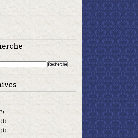
herche
ives
2)
(1)
(1)