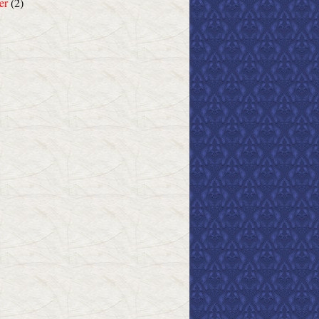
er
(2)