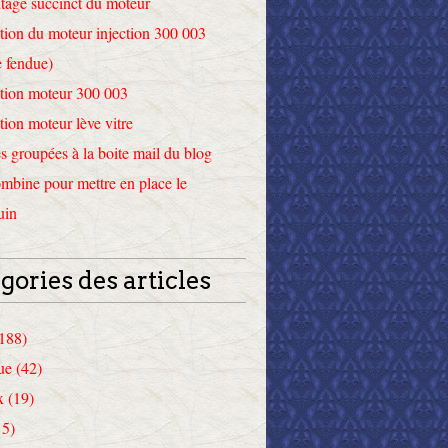
tage succinct du moteur
tion du moteur injection 300 003
 fendue)
tion moteur 300 003
tion moteur lève vitre
 groupées à la boite mail du blog
mbine pour mettre en place le
uin
gories des articles
(188)
ue (42)
x (19)
15)