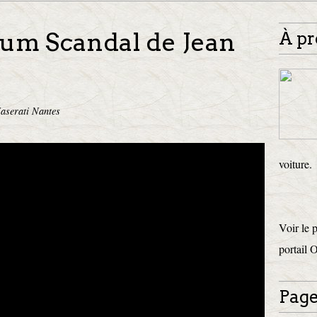
rfum Scandal de Jean
À pr
aserati Nantes
voiture.
Voir le 
portail 
Page