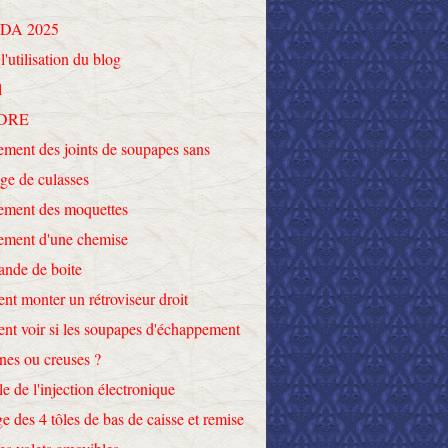
DA 2025
l'utilisation du blog
l
DRE
ment des joints de soupapes sans
ge de culasses
ement des moquettes
ement d'une chemise
nde de boite
t monter un rétroviseur droit
t voir si les soupapes d'échappement
ines ou creuses ?
le de l'injection électronique
e des 4 tôles de bas de caisse et remise