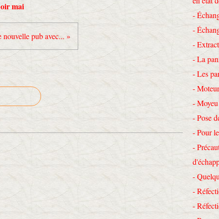
en état 
Loir mai
- Échang
- Échang
 nouvelle pub avec... »
- Extrac
- La pan
- Les pa
- Moteur
- Moyeu
- Pose d
- Pour le
- Précau
d'échap
- Quelqu
- Réfecti
- Réfec