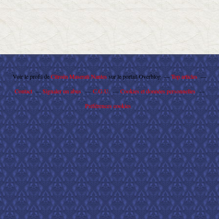
Voir le profil de
Citroën Maserati Nantes
sur le portail Overblog
Top articles
Contact
Signaler un abus
C.G.U.
Cookies et données personnelles
Préférences cookies