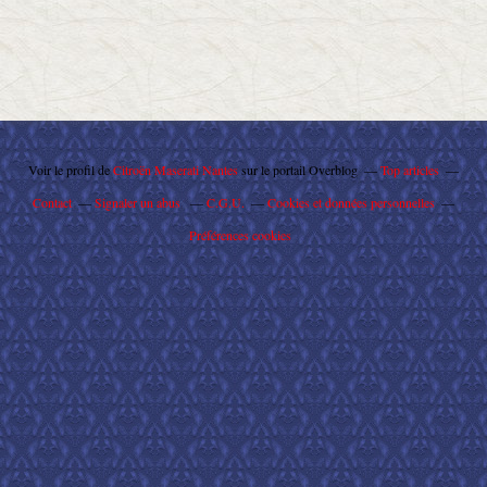
Voir le profil de
Citroën Maserati Nantes
sur le portail Overblog
Top articles
Contact
Signaler un abus
C.G.U.
Cookies et données personnelles
Préférences cookies