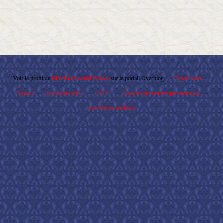
Voir le profil de
Citroën Maserati Nantes
sur le portail Overblog
Top articles
Contact
Signaler un abus
C.G.U.
Cookies et données personnelles
Préférences cookies