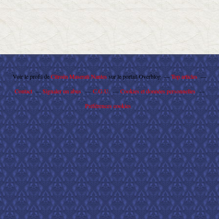
Voir le profil de
Citroën Maserati Nantes
sur le portail Overblog
Top articles
Contact
Signaler un abus
C.G.U.
Cookies et données personnelles
Préférences cookies