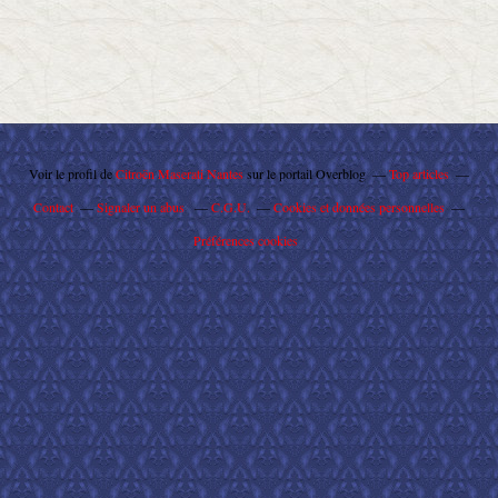
Voir le profil de
Citroën Maserati Nantes
sur le portail Overblog
Top articles
Contact
Signaler un abus
C.G.U.
Cookies et données personnelles
Préférences cookies