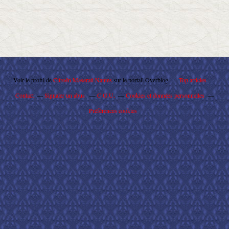
Voir le profil de
Citroën Maserati Nantes
sur le portail Overblog
Top articles
Contact
Signaler un abus
C.G.U.
Cookies et données personnelles
Préférences cookies