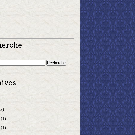
herche
ives
2)
(1)
(1)