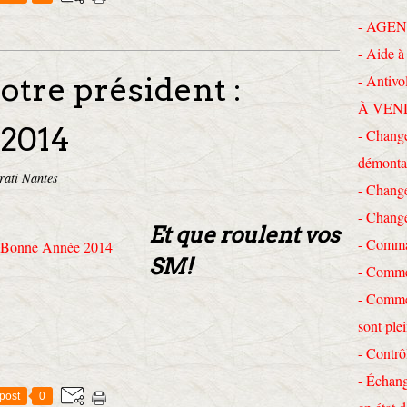
- AGEN
- Aide à 
notre président :
- Antivo
À VEN
2014
- Change
démonta
rati Nantes
- Chang
- Chang
Et que roulent vos
- Comma
SM!
- Commen
- Commen
sont ple
- Contrô
- Échang
post
0