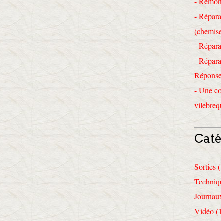
- Remon
- Répara
(chemise
- Répara
- Répara
Réponses
- Une co
vilebreq
Caté
Sorties 
Techniq
Journau
Vidéo (