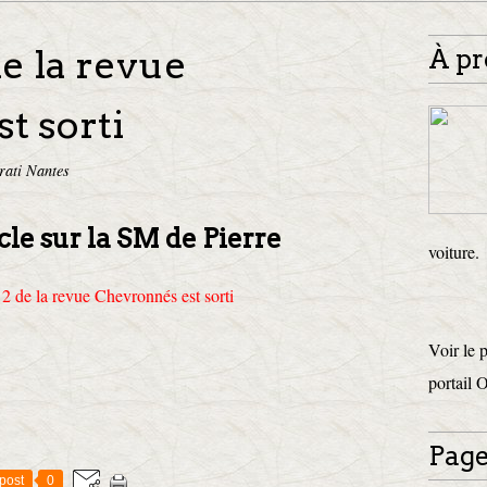
e la revue
À pr
t sorti
rati Nantes
cle sur la SM de Pierre
voiture.
Voir le 
portail 
Page
post
0