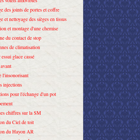
des volets amovibles
e des joints de portes et coffre
e et nettoyage des sièges en tissus
tion et montage d'une chemise
ne du contact de stop
nnes de climatisation
 essui glace cassé
 avant
e l'insonorisant
s injections
tions pour l'échange d'un pot
pement
es chiffres sur la SM
on du Ciel de toit
tion du Hayon AR