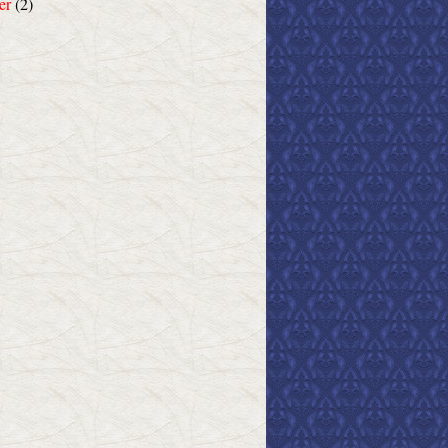
er
(2)