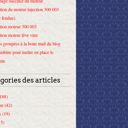
tage succinct du moteur
tion du moteur injection 300 003
 fendue)
tion moteur 300 003
tion moteur lève vitre
 groupées à la boite mail du blog
mbine pour mettre en place le
uin
gories des articles
(188)
ue (42)
x (19)
15)