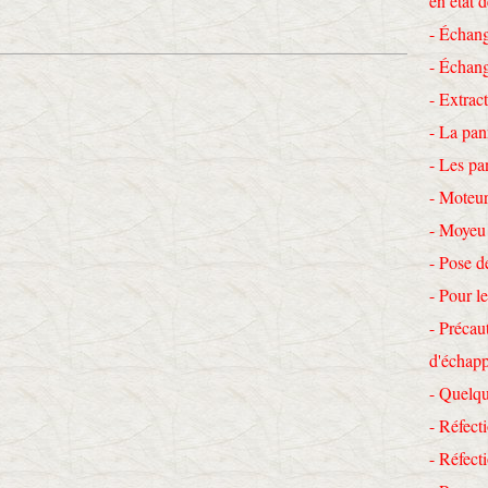
en état 
- Échang
- Échang
- Extrac
- La pan
- Les pa
- Moteur
- Moyeu
- Pose d
- Pour le
- Précau
d'échap
- Quelqu
- Réfecti
- Réfec