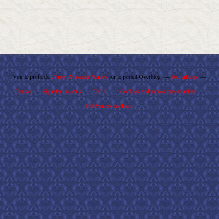
Voir le profil de
Citroën Maserati Nantes
sur le portail Overblog
Top articles
Contact
Signaler un abus
C.G.U.
Cookies et données personnelles
Préférences cookies