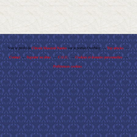
Voir le profil de
Citroën Maserati Nantes
sur le portail Overblog
Top articles
Contact
Signaler un abus
C.G.U.
Cookies et données personnelles
Préférences cookies