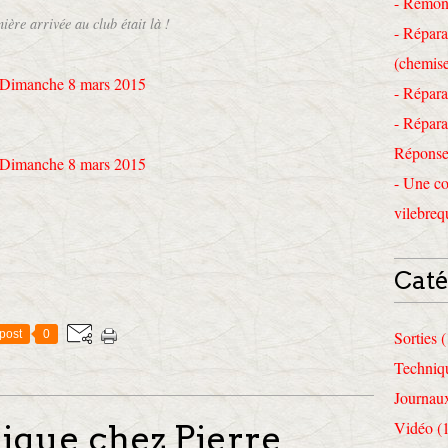
- Remon
ière arrivée au club était là !
- Répara
(chemise
- Répara
- Répara
Réponses
- Une co
vilebreq
Caté
post
0
Sorties 
Techniq
Journau
ique chez Pierre
Vidéo (