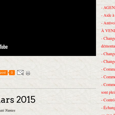
- AGEN
- Aide à 
- Antivo
À VEN
- Change
démonta
- Chang
- Chang
- Comma
post
0
- Commen
- Commen
sont ple
ars 2015
- Contrô
- Échang
ati Nantes