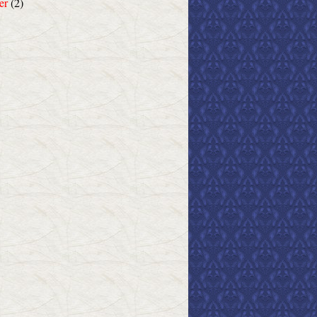
er
(2)