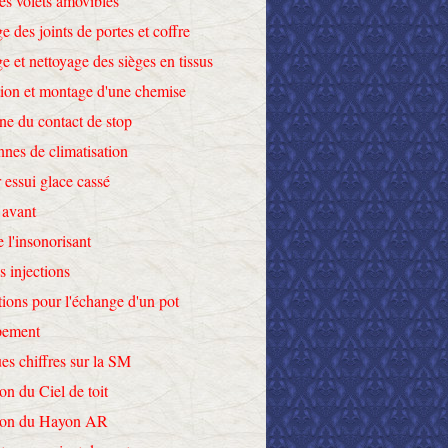
des volets amovibles
e des joints de portes et coffre
e et nettoyage des sièges en tissus
tion et montage d'une chemise
ne du contact de stop
nnes de climatisation
 essui glace cassé
 avant
e l'insonorisant
s injections
tions pour l'échange d'un pot
pement
es chiffres sur la SM
on du Ciel de toit
tion du Hayon AR