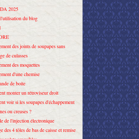
DA 2025
l'utilisation du blog
l
DRE
ment des joints de soupapes sans
ge de culasses
ement des moquettes
ement d'une chemise
nde de boite
t monter un rétroviseur droit
t voir si les soupapes d'échappement
ines ou creuses ?
le de l'injection électronique
e des 4 tôles de bas de caisse et remise