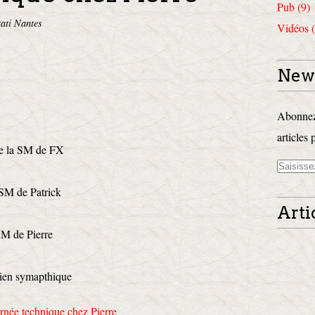
Pub (9)
ati Nantes
Vidéos (
News
Abonnez-
articles 
 de la SM de FX
 SM de Patrick
Arti
SM de Pierre
ien symapthique