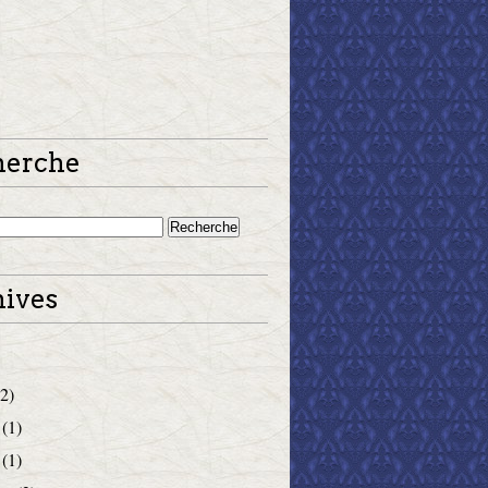
herche
ives
2)
(1)
(1)