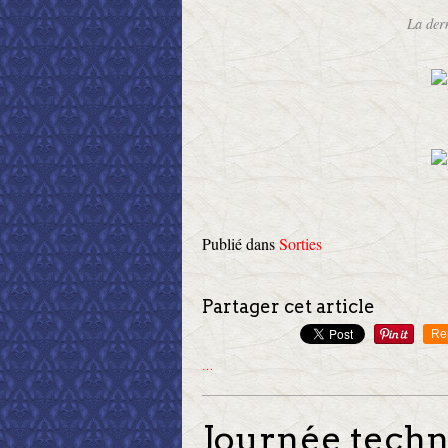
La dern
Publié dans
Sorties
Partager cet article
Re
…
Journée techn