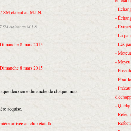
en état 
- Échang
- Échang
- Extrac
7 SM étaient au M.I.N.
- La pan
- Les pa
- Moteur
- Moyeu
- Pose d
- Pour le
- Précau
aque deuxième dimanche de chaque mois .
d'échap
- Quelqu
ère acquise.
- Réfecti
- Réfec