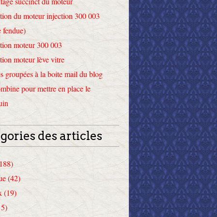
tage succinct du moteur
tion du moteur injection 300 003
 fendue)
tion moteur 300 003
tion moteur lève vitre
 groupées à la boite mail du blog
mbine pour mettre en place le
uin
gories des articles
(188)
ue (42)
x (19)
15)