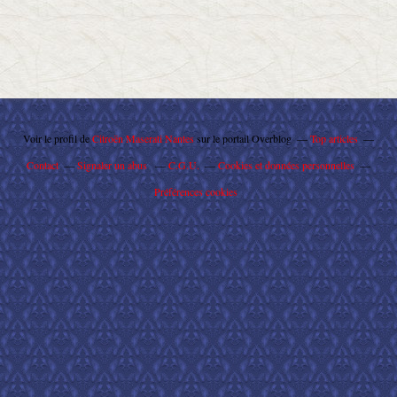
Voir le profil de
Citroën Maserati Nantes
sur le portail Overblog
Top articles
Contact
Signaler un abus
C.G.U.
Cookies et données personnelles
Préférences cookies