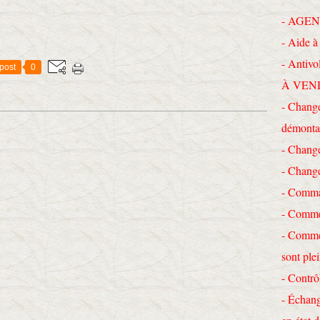
- AGEN
- Aide à 
- Antivo
post
0
À VEN
- Change
démonta
- Chang
- Chang
- Comma
- Commen
- Commen
sont ple
- Contrô
- Échang