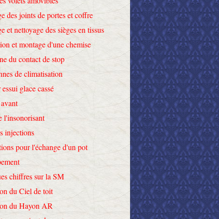
des volets amovibles
e des joints de portes et coffre
e et nettoyage des sièges en tissus
tion et montage d'une chemise
ne du contact de stop
nnes de climatisation
 essui glace cassé
 avant
e l'insonorisant
s injections
tions pour l'échange d'un pot
pement
es chiffres sur la SM
on du Ciel de toit
tion du Hayon AR