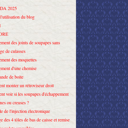
DA 2025
l'utilisation du blog
l
DRE
ment des joints de soupapes sans
ge de culasses
ement des moquettes
ement d'une chemise
nde de boite
t monter un rétroviseur droit
t voir si les soupapes d'échappement
ines ou creuses ?
le de l'injection électronique
e des 4 tôles de bas de caisse et remise