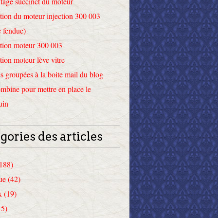
tage succinct du moteur
tion du moteur injection 300 003
 fendue)
tion moteur 300 003
tion moteur lève vitre
 groupées à la boite mail du blog
mbine pour mettre en place le
uin
gories des articles
(188)
ue (42)
x (19)
15)