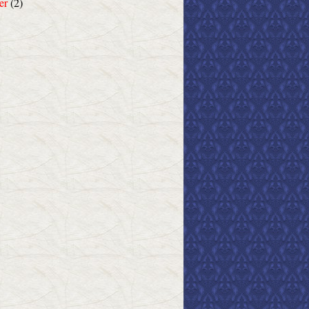
er
(2)