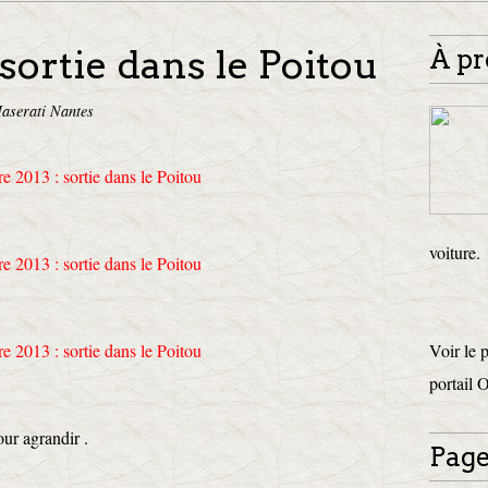
 sortie dans le Poitou
À pr
aserati Nantes
voiture.
Voir le 
portail 
our agrandir .
Page