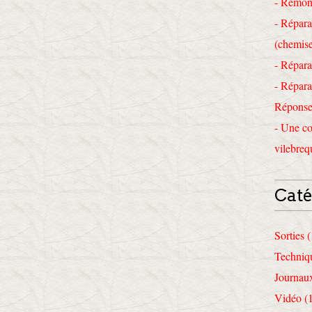
- Remon
- Répara
(chemise
- Répara
- Répara
Réponses
- Une co
vilebreq
Caté
Sorties 
Techniq
Journau
Vidéo (