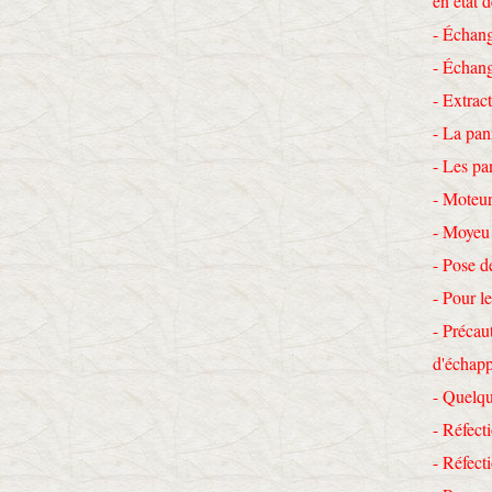
en état 
- Échang
- Échang
- Extrac
- La pan
- Les pa
- Moteur
- Moyeu
- Pose d
- Pour le
- Précau
d'échap
- Quelqu
- Réfecti
- Réfec