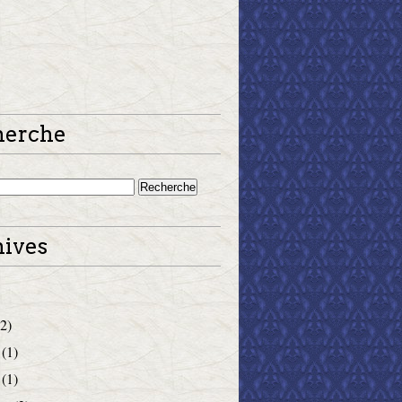
herche
ives
2)
(1)
(1)