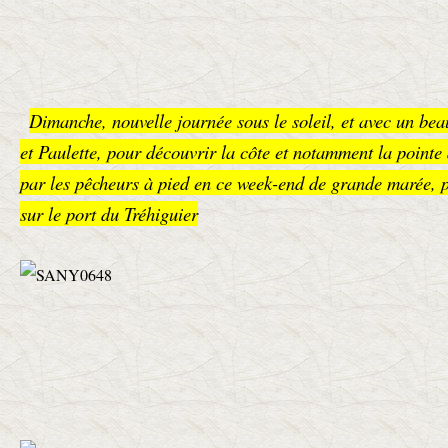
Dimanche, nouvelle journée sous le soleil, et avec un bea
et Paulette, pour découvrir la côte et notamment la pointe
par les pêcheurs à pied en ce week-end de grande marée, po
sur le port du Tréhiguier