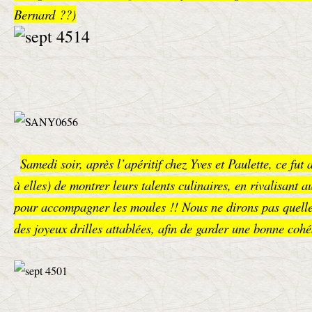
Bernard ??)
Samedi soir, après l’apéritif chez Yves et Paulette, ce fu
à elles) de montrer leurs talents culinaires, en rivalisant 
pour accompagner les moules !! Nous ne dirons pas quelles
des joyeux drilles attablées, afin de garder une bonne coh