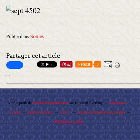
Publié dans
Sorties
Partager cet article
Repost
0
…
Voir le profil de
Citroën Maserati Nantes
sur le portail Overblog
Top articles
Contact
Signaler un abus
C.G.U.
Cookies et données personnelles
Préférences cookies