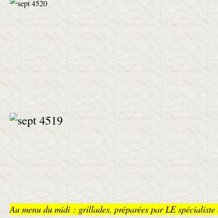
Au menu du midi : grillades, préparées par LE spécialiste 