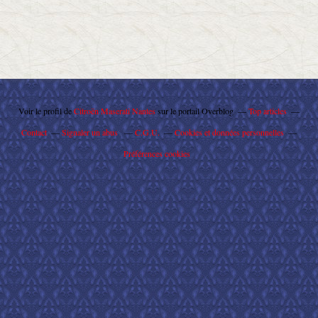
Voir le profil de
Citroën Maserati Nantes
sur le portail Overblog
Top articles
Contact
Signaler un abus
C.G.U.
Cookies et données personnelles
Préférences cookies