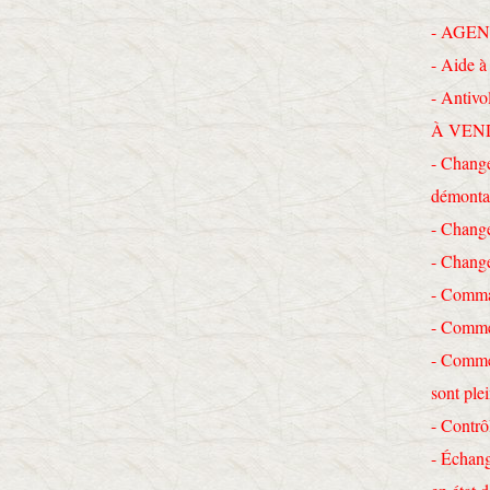
- AGEN
- Aide à 
- Antivo
À VEN
- Change
démonta
- Chang
- Chang
- Comma
- Commen
- Commen
sont ple
- Contrô
- Échang