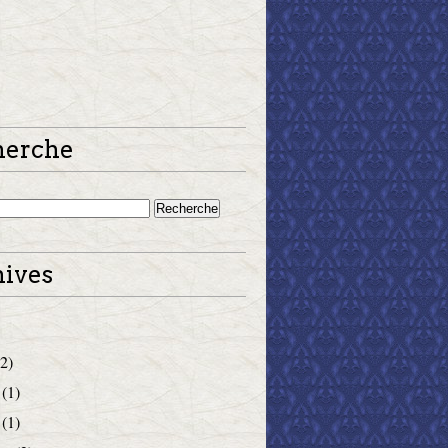
herche
ives
2)
(1)
(1)