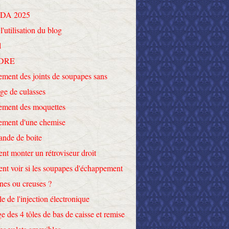
DA 2025
l'utilisation du blog
l
DRE
ment des joints de soupapes sans
ge de culasses
ement des moquettes
ement d'une chemise
nde de boite
t monter un rétroviseur droit
t voir si les soupapes d'échappement
ines ou creuses ?
le de l'injection électronique
e des 4 tôles de bas de caisse et remise