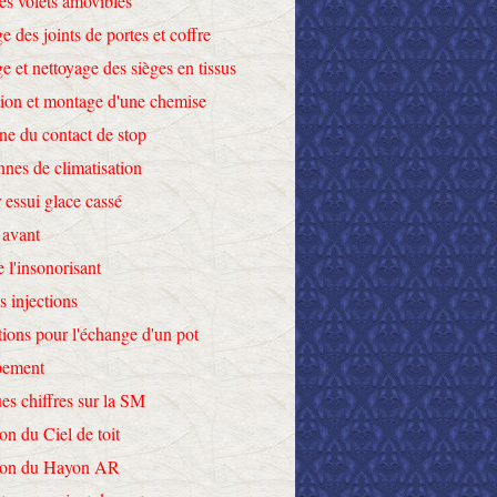
des volets amovibles
e des joints de portes et coffre
e et nettoyage des sièges en tissus
tion et montage d'une chemise
ne du contact de stop
nnes de climatisation
 essui glace cassé
 avant
e l'insonorisant
s injections
tions pour l'échange d'un pot
pement
es chiffres sur la SM
on du Ciel de toit
tion du Hayon AR