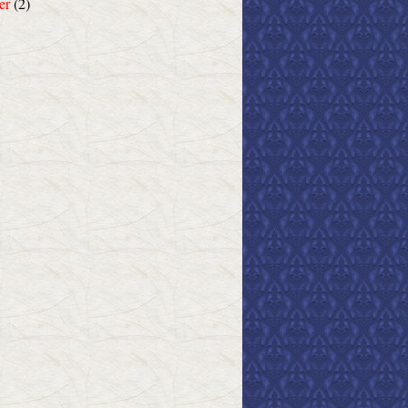
er
(2)