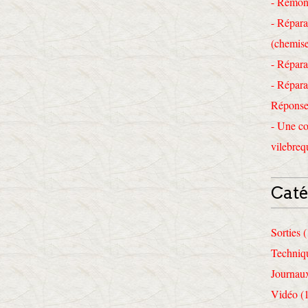
- Remon
- Répara
(chemise
- Répara
- Répara
Réponses
- Une co
vilebreq
Caté
Sorties 
Techniq
Journau
Vidéo (