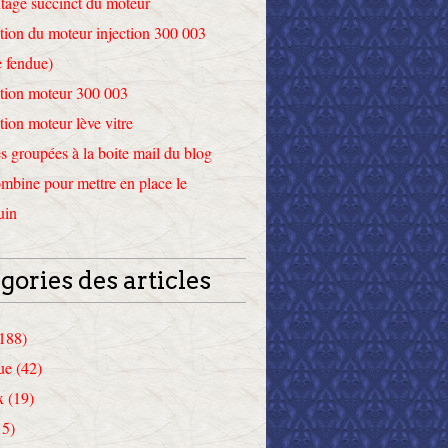
tage succinct du moteur
tion du moteur injection 300 003
 fendue)
tion moteur 300 003
tion moteur lève vitre
 groupées à la boite mail du blog
mbine pour mettre en place le
uin
gories des articles
(188)
ue (42)
x (19)
15)