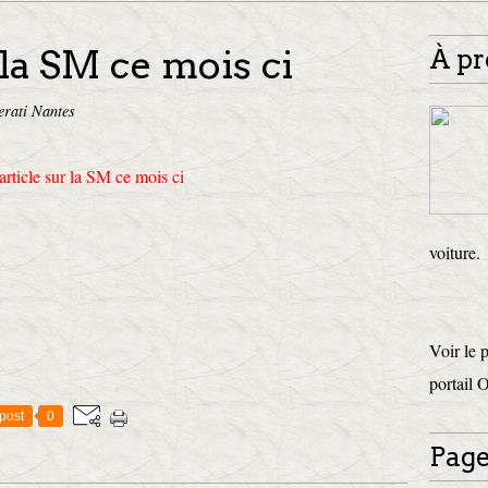
 la SM ce mois ci
À pr
erati Nantes
voiture.
Voir le 
portail 
post
0
Page