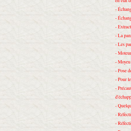
en état 
- Échang
- Échang
- Extrac
- La pan
- Les pa
- Moteur
- Moyeu
- Pose d
- Pour le
- Précau
d'échap
- Quelqu
- Réfecti
- Réfec