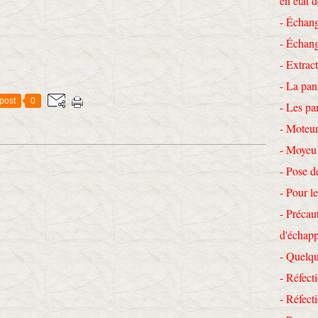
en état 
- Échang
- Échang
- Extrac
- La pan
post
0
- Les pa
- Moteur
- Moyeu
- Pose d
- Pour le
- Précau
d'échap
- Quelqu
- Réfecti
- Réfec