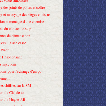
des volets amovibles
e des joints de portes et coffre
e et nettoyage des sièges en tissus
tion et montage d'une chemise
ne du contact de stop
nnes de climatisation
 essui glace cassé
 avant
e l'insonorisant
s injections
tions pour l'échange d'un pot
pement
es chiffres sur la SM
on du Ciel de toit
tion du Hayon AR