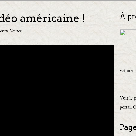
déo américaine !
À pr
erati Nantes
voiture.
Voir le 
portail 
Page