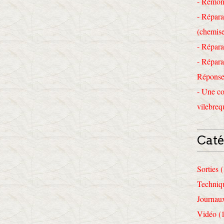
- Remon
- Répara
(chemise
- Répara
- Répara
Réponses
- Une co
vilebreq
Caté
Sorties 
Techniq
Journau
Vidéo (