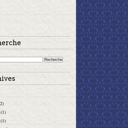
herche
ives
2)
(1)
(1)