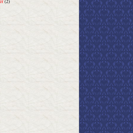
er
(2)