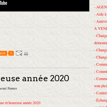
- AGEN
- Aide à 
- Antivo
À VEN
- Change
démonta
- Chang
post
0
- Chang
- Comma
- Commen
reuse année 2020
- Commen
sont ple
erati Nantes
- Contrô
- Échang