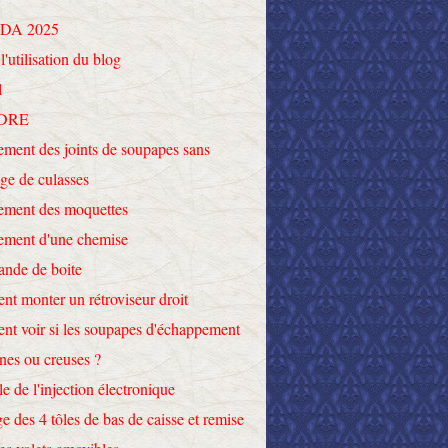
DA 2025
l'utilisation du blog
l
DRE
ment des joints de soupapes sans
ge de culasses
ement des moquettes
ement d'une chemise
nde de boite
t monter un rétroviseur droit
t voir si les soupapes d'échappement
ines ou creuses ?
le de l'injection électronique
e des 4 tôles de bas de caisse et remise