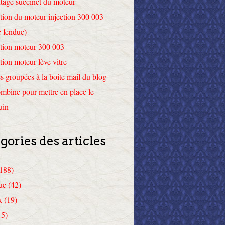
tage succinct du moteur
tion du moteur injection 300 003
 fendue)
tion moteur 300 003
tion moteur lève vitre
 groupées à la boite mail du blog
mbine pour mettre en place le
uin
gories des articles
(188)
ue (42)
x (19)
15)