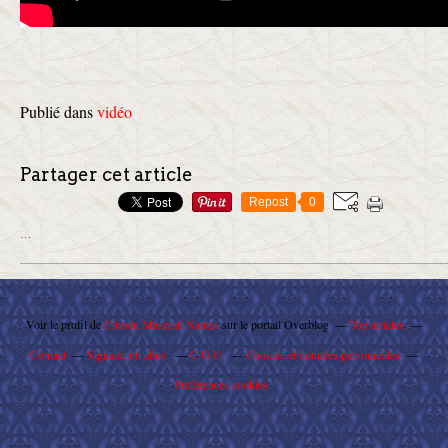
Publié dans
vidéo
Partager cet article
Repost
0
…
Voir le profil de
Citroën Maserati Nantes
sur le portail Overblog
Top articles
Contact
Signaler un abus
C.G.U.
Cookies et données personnelles
Préférences cookies