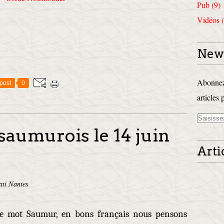
Pub (9)
Vidéos (
News
Abonnez-
post
0
articles 
 saumurois le 14 juin
Arti
ati Nantes
e mot Saumur, en bons français nous pensons