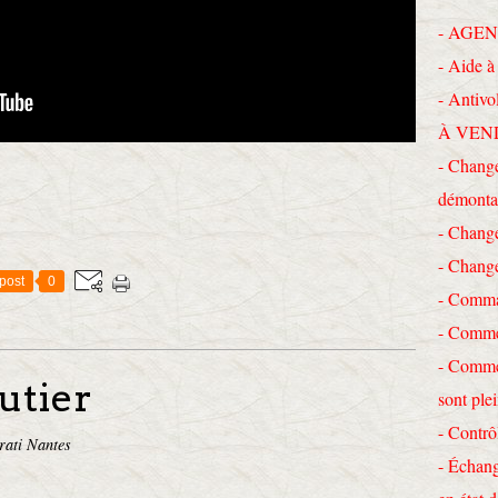
- AGEN
- Aide à 
- Antivo
À VEN
- Change
démonta
- Chang
- Chang
post
0
- Comma
- Commen
- Commen
utier
sont ple
- Contrô
rati Nantes
- Échang