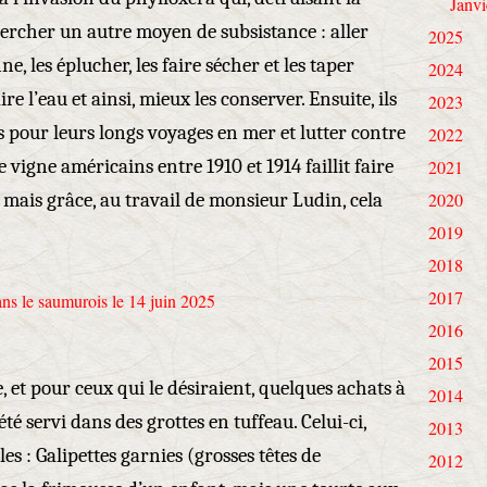
Janvi
chercher un autre moyen de subsistance : aller
2025
les éplucher, les faire sécher et les taper
2024
e l’eau et ainsi, mieux les conserver. Ensuite, ils
2023
 pour leurs longs voyages en mer et lutter contre
2022
e vigne américains entre 1910 et 1914 faillit faire
2021
e mais grâce, au travail de monsieur Ludin, cela
2020
2019
2018
2017
2016
2015
e, et pour ceux qui le désiraient, quelques achats à
2014
té servi dans des grottes en tuffeau. Celui-ci,
2013
es : Galipettes garnies (grosses têtes de
2012