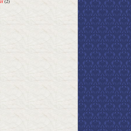
er
(2)