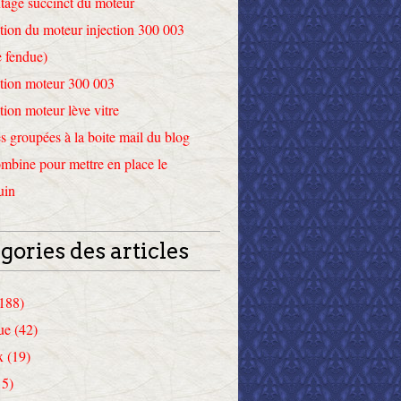
tage succinct du moteur
tion du moteur injection 300 003
 fendue)
tion moteur 300 003
tion moteur lève vitre
 groupées à la boite mail du blog
mbine pour mettre en place le
uin
gories des articles
(188)
ue (42)
x (19)
15)