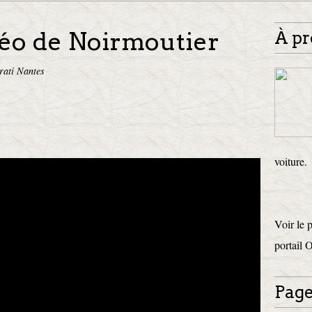
déo de Noirmoutier
À pr
rati Nantes
voiture.
Voir le 
portail 
Page