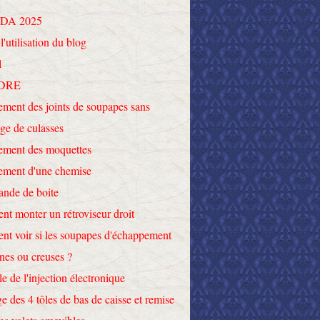
DA 2025
l'utilisation du blog
l
DRE
ment des joints de soupapes sans
ge de culasses
ement des moquettes
ement d'une chemise
nde de boite
t monter un rétroviseur droit
t voir si les soupapes d'échappement
ines ou creuses ?
le de l'injection électronique
e des 4 tôles de bas de caisse et remise