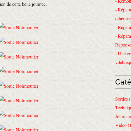
- Remon
ion de cette belle journée.
- Répara
(chemise
- Répara
- Répara
Réponses
- Une co
vilebreq
Caté
Sorties 
Techniq
Journau
Vidéo (