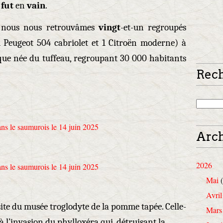
e
fut
en
vain
.
e nous nous retrouvâmes
vingt
-et-un regroupés
1 Peugeot 504 cabriolet et 1 Citroën moderne) à
ue née du tuffeau, regroupant 30 000 habitants
Rec
Arch
2026
Mai
(
Avril
site du musée troglodyte de la pomme tapée. Celle-
Mars
 à l’invasion du phylloxéra qui, détruisant la