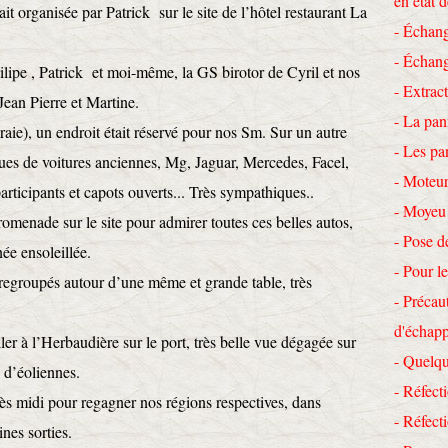
en état 
ait organisée par Patrick sur le site de l’hôtel restaurant La
- Échang
- Échang
hilipe , Patrick et moi-même, la GS birotor de Cyril et nos
- Extrac
 Jean Pierre et Martine.
- La pan
raie), un endroit était réservé pour nos Sm. Sur un autre
- Les pa
ques de voitures anciennes, Mg, Jaguar, Mercedes, Facel,
- Moteur
participants et capots ouverts... Très sympathiques..
- Moyeu
romenade sur le site pour admirer toutes ces belles autos,
- Pose d
née ensoleillée.
- Pour le
 regroupés autour d’une même et grande table, très
- Précau
d'échap
ler à l’Herbaudière sur le port, très belle vue dégagée sur
- Quelqu
n d’éoliennes.
- Réfecti
s midi pour regagner nos régions respectives, dans
- Réfec
ines sorties.