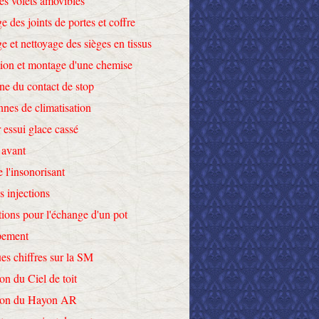
des volets amovibles
e des joints de portes et coffre
e et nettoyage des sièges en tissus
tion et montage d'une chemise
ne du contact de stop
nnes de climatisation
 essui glace cassé
 avant
e l'insonorisant
s injections
tions pour l'échange d'un pot
pement
es chiffres sur la SM
on du Ciel de toit
tion du Hayon AR