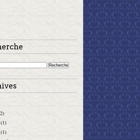
herche
ives
2)
(1)
(1)