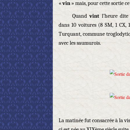
«
vin
» mais, pour cette sortie c
Quand
vint
l’heure dit
dans 10 voitures (8 SM, 1 CX, 
Turquant, commune troglodytiq
avec les saumurois.
La matinée fut consacrée à la vi
ci est née au XIXème siècle suite