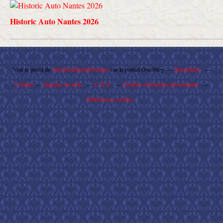
Historic Auto Nantes 2026
Voir le profil de
Citroën Maserati Nantes
sur le portail Overblog
Top articles
Contact
Signaler un abus
C.G.U.
Cookies et données personnelles
Préférences cookies