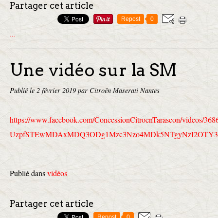
Partager cet article
Repost
0
…
Une vidéo sur la SM
Publié le
2 février 2019
par Citroën Maserati Nantes
https://www.facebook.com/
ConcessionCitroenTarascon/
videos/368
UzpfSTEwMDAxMDQ3ODg1Mzc3Nzo4MD
k5NTgyNzI2OTY
Publié dans
vidéos
Partager cet article
Repost
0