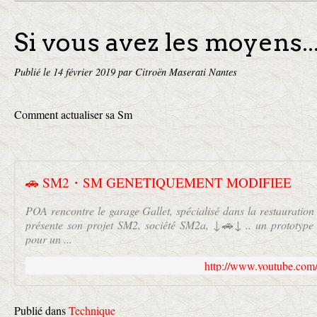
Si vous avez les moyens...
Publié le
14 février 2019
par Citroën Maserati Nantes
Comment actualiser sa Sm
🚗 SM2・SM GENETIQUEMENT MODIFIEE
POA rencontre le garage Gallet, spécialisé dans la restauration
présente son projet SM2, société SM2a, ↓🚗↓ .. un prototyp
pour un ...
http://www.youtube.c
Publié dans
Technique