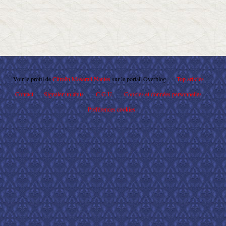
Voir le profil de
Citroën Maserati Nantes
sur le portail Overblog
Top articles
Contact
Signaler un abus
C.G.U.
Cookies et données personnelles
Préférences cookies