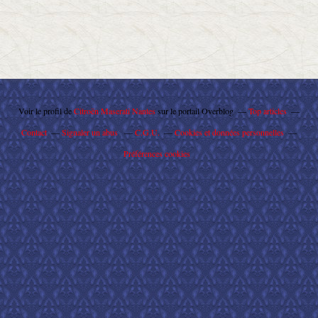
Voir le profil de
Citroën Maserati Nantes
sur le portail Overblog
Top articles
Contact
Signaler un abus
C.G.U.
Cookies et données personnelles
Préférences cookies