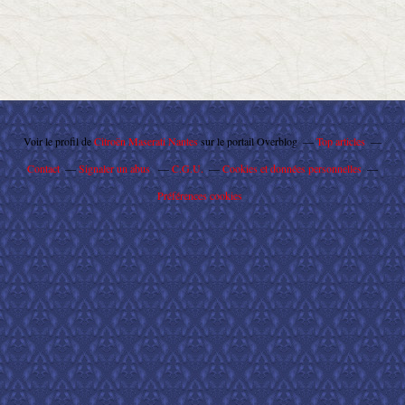
Voir le profil de
Citroën Maserati Nantes
sur le portail Overblog
Top articles
Contact
Signaler un abus
C.G.U.
Cookies et données personnelles
Préférences cookies