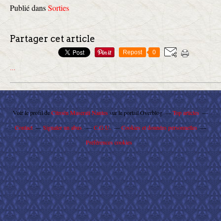
Publié dans
Sorties
Partager cet article
Repost
0
…
Voir le profil de
Citroën Maserati Nantes
sur le portail Overblog
Top articles
Contact
Signaler un abus
C.G.U.
Cookies et données personnelles
Préférences cookies