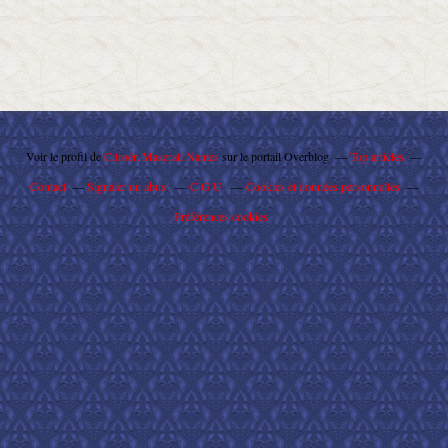
Voir le profil de
Citroën Maserati Nantes
sur le portail Overblog
Top articles
Contact
Signaler un abus
C.G.U.
Cookies et données personnelles
Préférences cookies