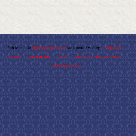
Voir le profil de
Citroën Maserati Nantes
sur le portail Overblog
Top articles
Contact
Signaler un abus
C.G.U.
Cookies et données personnelles
Préférences cookies