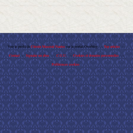
Voir le profil de
Citroën Maserati Nantes
sur le portail Overblog
Top articles
Contact
Signaler un abus
C.G.U.
Cookies et données personnelles
Préférences cookies