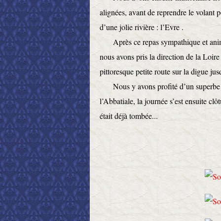
alignées, avant de reprendre le volant p
d’une jolie rivière : l’Evre .
Après ce repas sympathique et animé 
nous avons pris la direction de la Loir
pittoresque
petite route sur la digue jus
Nous y avons profité d’un superbe poin
l’Abbatiale, la journée s’est ensuite clô
était déjà tombée...
J