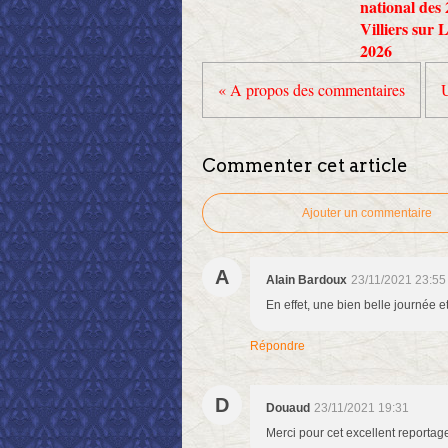
national des
Villiers sur 
2026
« A propos des commentaires
U
Commenter cet article
Ajouter un commentaire
A
Alain Bardoux
23/11/2021 23:55
En effet, une bien belle journée e
Répondre
D
Douaud
23/11/2021 19:31
Merci pour cet excellent reporta