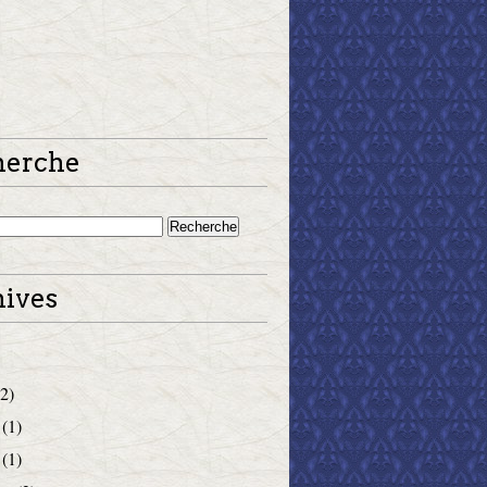
herche
ives
2)
(1)
(1)