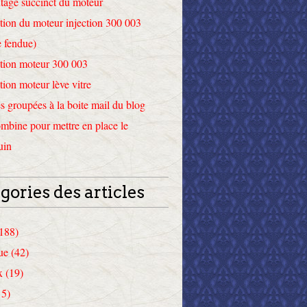
tage succinct du moteur
tion du moteur injection 300 003
 fendue)
tion moteur 300 003
tion moteur lève vitre
 groupées à la boite mail du blog
mbine pour mettre en place le
uin
gories des articles
(188)
ue (42)
x (19)
15)