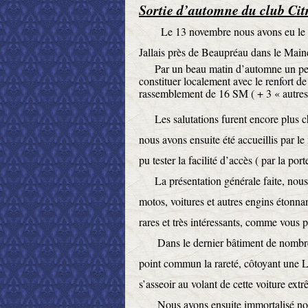
Sortie d’automne du club Cit
Le 13 novembre nous avons eu le plai
Jallais près de Beaupréau dans le Main
Par un beau matin d’automne un peu fr
constituer localement avec l
e renfort
de 
rassemblement de 16 SM ( + 3 «
autr
es
Les salutations furent encore plus ch
nous avons ensuite été accueillis par l
pu tester la facilité d’accès ( par la p
La présentation générale faite, nous a
motos, voitures et autres engins étonn
rares et très intéressants, comme vous p
Dans le dernier bâtiment de nombreu
point commun la rareté, côtoyant une La
s’asseoir au volant de cette voiture extr
Nous avons ensuite immortalisé notre 