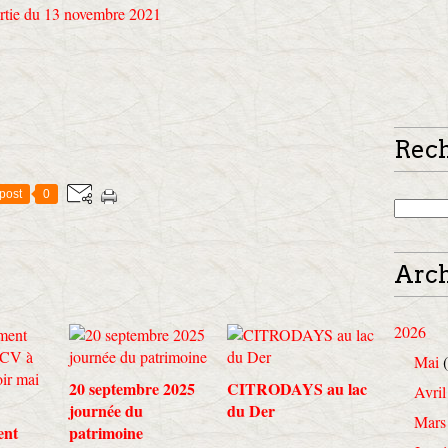
Rec
post
0
Arch
2026
Mai
(
20 septembre 2025
CITRODAYS au lac
Avril
journée du
du Der
Mars
ent
patrimoine