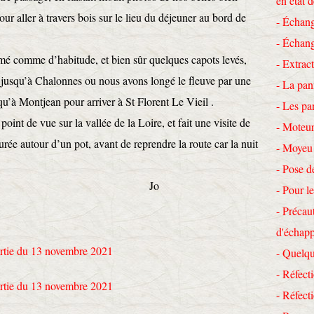
en état 
our aller à travers bois sur le lieu du déjeuner au bord de
- Échang
- Échang
comme d’habitude, et bien sûr quelques capots levés,
- Extrac
e jusqu’à Chalonnes ou nous avons longé le fleuve par une
- La pan
qu’à Montjean pour arriver à St Florent Le Vieil .
- Les pa
t de vue sur la vallée de la Loire, et fait une visite de
- Moteur
turée autour d’un pot, avant de reprendre la route car la nuit
- Moyeu
- Pose d
o
- Pour le
- Précau
d'échap
- Quelqu
- Réfecti
- Réfec