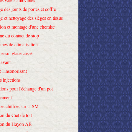
des volets amovibles
e des joints de portes et coffre
e et nettoyage des sièges en tissus
tion et montage d'une chemise
ne du contact de stop
nnes de climatisation
 essui glace cassé
 avant
e l'insonorisant
s injections
tions pour l'échange d'un pot
pement
es chiffres sur la SM
on du Ciel de toit
tion du Hayon AR