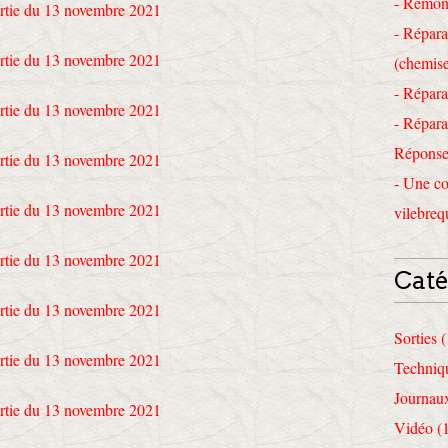
- Remon
- Répara
(chemise
- Répara
- Répara
Réponses
- Une co
vilebreq
Caté
Sorties 
Techniq
Journau
Vidéo (