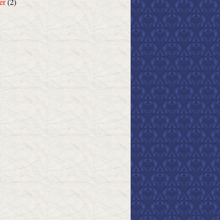
er
(2)