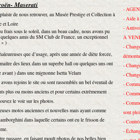
roën- Maserati
- AGEN
sir de nous retrouver, au Musée Prestige et Collection à
- Aide à 
e et Loire
- Antivo
ais sous le soleil, dans un beau cadre, nous avons pu
quelques amis du SM Club de France, un exceptionnel
À VEN
 » )
- Change
aleureuses que d’usage, après une année de diète forcée,
démonta
e maître des lieux dans un superbe hall ou quelques uns ont
- Chang
orte avant ) dans une mignonne Isetta Velam
- Chang
vons rejoins le site ou sont rassemblés un bel éventail de
- Comma
ants plus ou moins anciens et pour certains extrêmement
- Commen
ouvez le voir sur les photos.
- Commen
ses motos anciennes et nouvelles mais ayant comme
sont ple
mborghini dans laquelle certains ont eu le frisson de
- Contrô
ême.
- Échang
passage, en faisant moult photos de nos belles bien