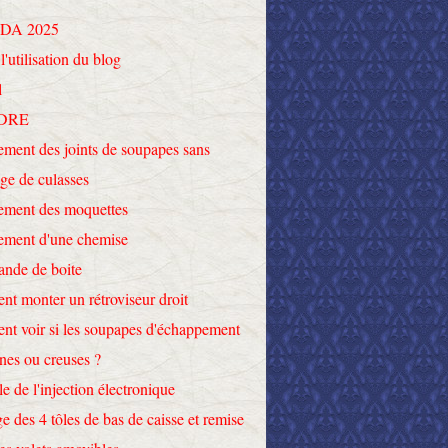
DA 2025
l'utilisation du blog
l
DRE
ment des joints de soupapes sans
ge de culasses
ement des moquettes
ement d'une chemise
nde de boite
t monter un rétroviseur droit
t voir si les soupapes d'échappement
ines ou creuses ?
le de l'injection électronique
e des 4 tôles de bas de caisse et remise