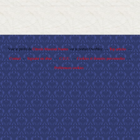
Voir le profil de
Citroën Maserati Nantes
sur le portail Overblog
Top articles
Contact
Signaler un abus
C.G.U.
Cookies et données personnelles
Préférences cookies