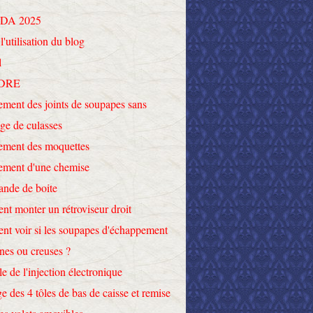
DA 2025
l'utilisation du blog
l
DRE
ment des joints de soupapes sans
ge de culasses
ement des moquettes
ement d'une chemise
nde de boite
t monter un rétroviseur droit
t voir si les soupapes d'échappement
ines ou creuses ?
le de l'injection électronique
e des 4 tôles de bas de caisse et remise