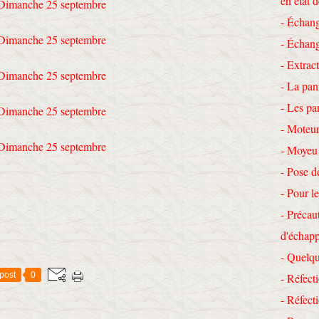
en état 
- Échang
- Échang
- Extrac
- La pan
- Les pa
- Moteur
- Moyeu
- Pose d
- Pour le
- Précau
d'échap
- Quelqu
post
0
- Réfecti
- Réfec