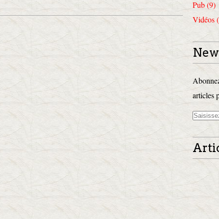
Pub (9)
Vidéos (
News
Abonnez-
articles 
Arti