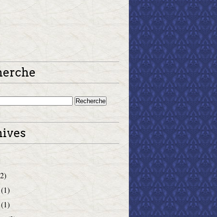
herche
ives
2)
(1)
(1)