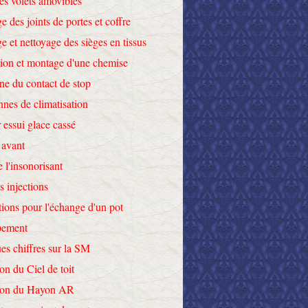
des volets amovibles
e des joints de portes et coffre
e et nettoyage des sièges en tissus
tion et montage d'une chemise
ne du contact de stop
nnes de climatisation
 essui glace cassé
 avant
e l'insonorisant
s injections
tions pour l'échange d'un pot
pement
es chiffres sur la SM
on du Ciel de toit
tion du Hayon AR