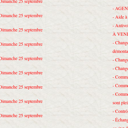
- AGEN
- Aide à 
- Antivo
À VEN
- Change
démonta
- Chang
- Chang
- Comma
- Commen
- Commen
sont ple
- Contrô
- Échang