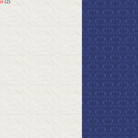
er
(2)