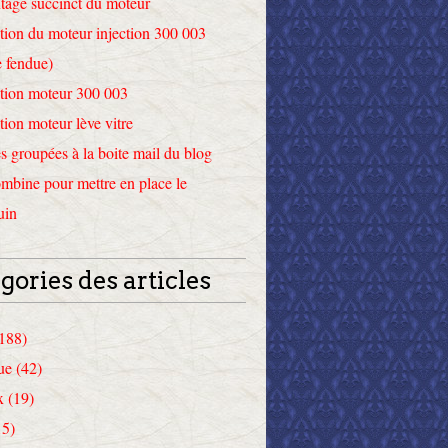
tage succinct du moteur
tion du moteur injection 300 003
 fendue)
tion moteur 300 003
tion moteur lève vitre
 groupées à la boite mail du blog
mbine pour mettre en place le
uin
gories des articles
(188)
ue (42)
x (19)
15)