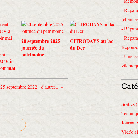
- Remon
- Répara
(chemise
- Répara
- Répara
20 septembre 2025
CITRODAYS au lac
Réponses
journée du
du Der
ent
patrimoine
- Une co
 2CV à
vilebreq
Loir mai
Caté
25 septembre 2022 : d'autres... »
Sorties 
Techniq
Journau
Vidéo (