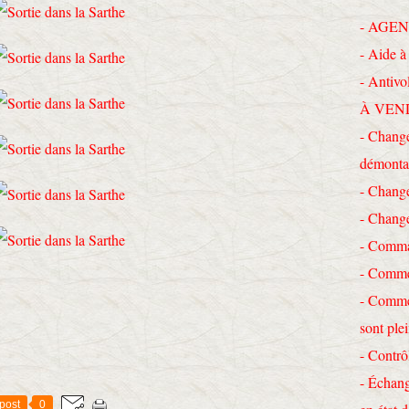
- AGEN
- Aide à 
- Antivo
À VEN
- Change
démonta
- Chang
- Chang
- Comma
- Commen
- Commen
sont ple
- Contrô
- Échang
post
0