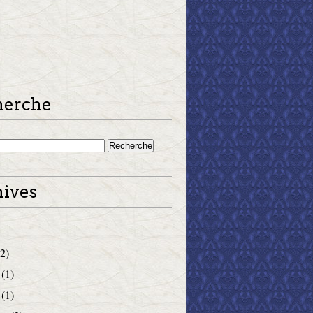
herche
ives
2)
(1)
(1)