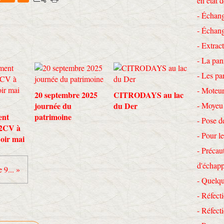
en état 
- Échang
- Échang
- Extrac
- La pan
- Les pa
- Moteur
20 septembre 2025
CITRODAYS au lac
journée du
du Der
- Moyeu
ent
patrimoine
- Pose d
 2CV à
- Pour le
Loir mai
- Précau
d'échap
 9... »
- Quelqu
- Réfecti
- Réfec