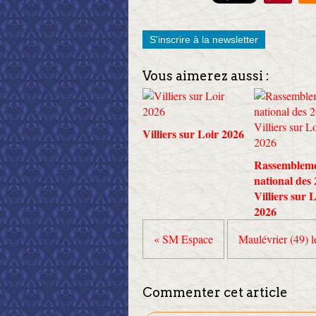
S'inscrire à la newsletter
Vous aimerez aussi :
Villiers sur Loir 2026
Rassemblem
national des
Villiers sur 
2026
« SM Espace
Maulévrier (49) le
Commenter cet article