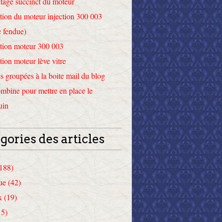
tage succinct du moteur
tion du moteur injection 300 003
 fendue)
tion moteur 300 003
tion moteur lève vitre
 groupées à la boite mail du blog
mbine pour mettre en place le
uin
gories des articles
(188)
ue (42)
x (19)
15)