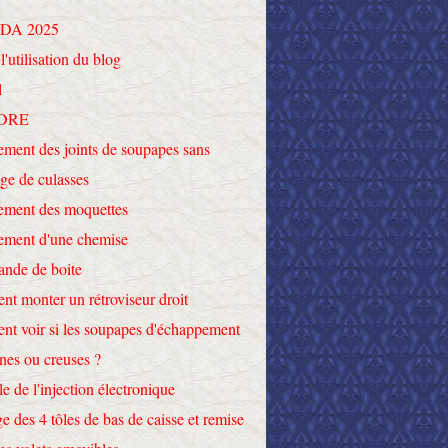
DA 2025
l'utilisation du blog
l
DRE
ment des joints de soupapes sans
ge de culasses
ement des moquettes
ement d'une chemise
nde de boite
t monter un rétroviseur droit
t voir si les soupapes d'échappement
ines ou creuses ?
le de l'injection électronique
e des 4 tôles de bas de caisse et remise