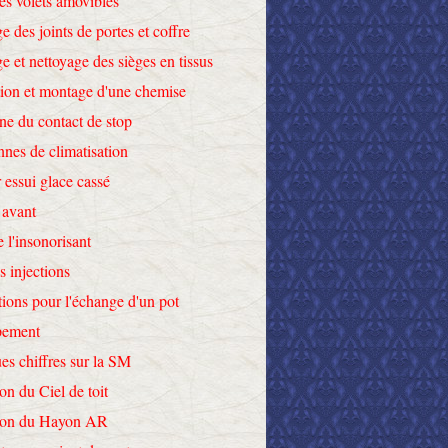
des volets amovibles
e des joints de portes et coffre
e et nettoyage des sièges en tissus
tion et montage d'une chemise
ne du contact de stop
nnes de climatisation
 essui glace cassé
 avant
e l'insonorisant
s injections
tions pour l'échange d'un pot
pement
es chiffres sur la SM
on du Ciel de toit
tion du Hayon AR