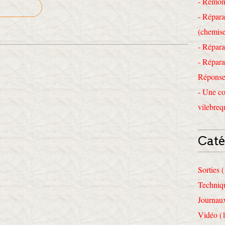
- Remon
- Répara
(chemise
- Répara
- Répara
Réponses
- Une co
vilebreq
Caté
Sorties 
Techniq
Journau
Vidéo (