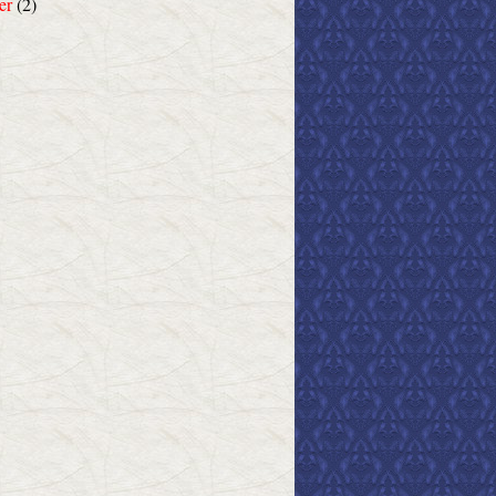
er
(2)