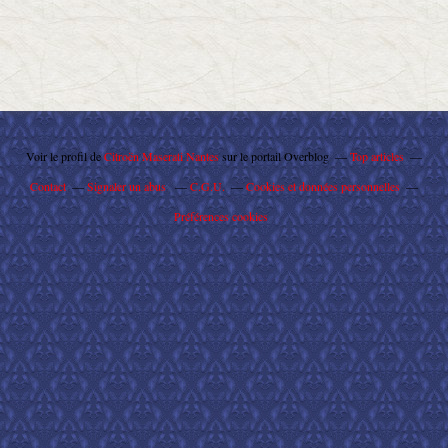
Voir le profil de
Citroën Maserati Nantes
sur le portail Overblog
Top articles
Contact
Signaler un abus
C.G.U.
Cookies et données personnelles
Préférences cookies