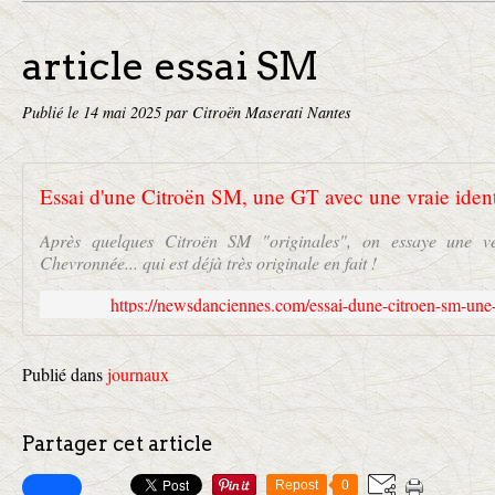
article essai SM
Publié le
14 mai 2025
par Citroën Maserati Nantes
Après quelques Citroën SM "originales", on essaye une 
Chevronnée... qui est déjà très originale en fait !
https://newsdanciennes.com/essai-dune-citroen-sm-une-g
Publié dans
journaux
Partager cet article
Repost
0