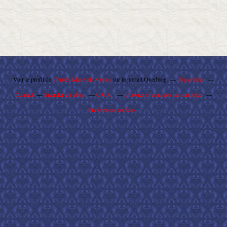
Voir le profil de
Citroën Maserati Nantes
sur le portail Overblog
Top articles
Contact
Signaler un abus
C.G.U.
Cookies et données personnelles
Préférences cookies