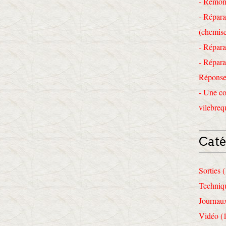
- Remon
- Répara
(chemise
- Répara
- Répara
Réponses
- Une co
vilebreq
Caté
Sorties 
Techniq
Journau
Vidéo (