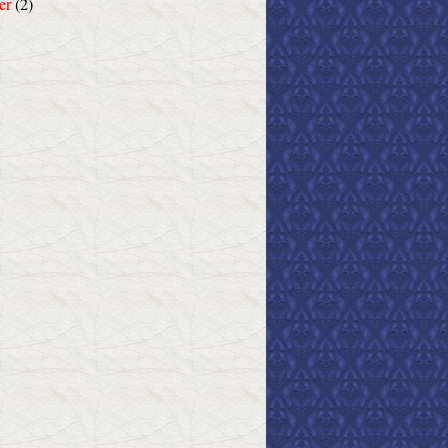
er
(2)