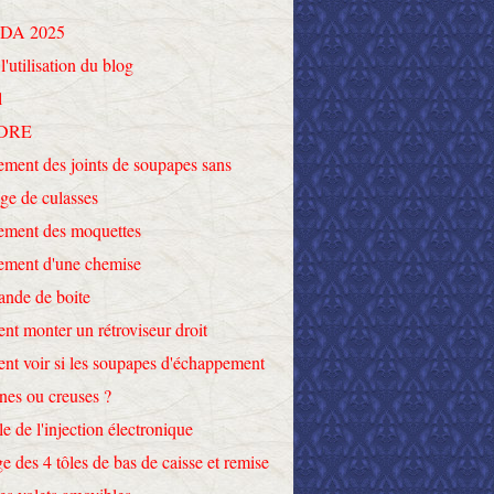
DA 2025
l'utilisation du blog
l
DRE
ment des joints de soupapes sans
ge de culasses
ement des moquettes
ement d'une chemise
nde de boite
t monter un rétroviseur droit
t voir si les soupapes d'échappement
ines ou creuses ?
le de l'injection électronique
e des 4 tôles de bas de caisse et remise