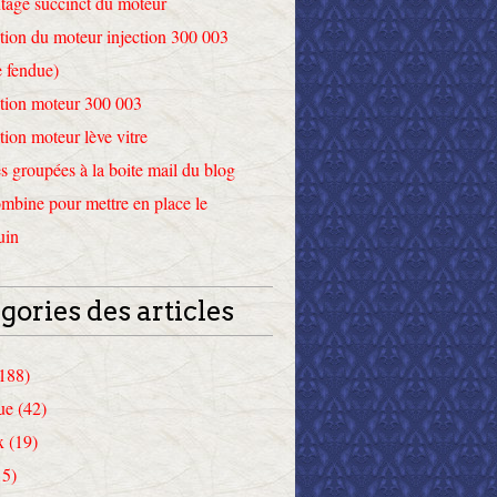
tage succinct du moteur
tion du moteur injection 300 003
 fendue)
tion moteur 300 003
tion moteur lève vitre
 groupées à la boite mail du blog
mbine pour mettre en place le
uin
gories des articles
(188)
ue (42)
x (19)
15)