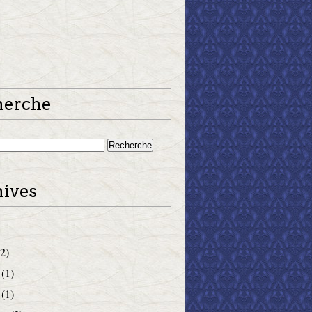
herche
ives
2)
(1)
(1)