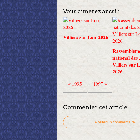
Vous aimerez aussi :
Villiers sur Loir 2026
Rassemblem
national des
Villiers sur 
2026
« 1995
1997 »
Commenter cet article
Ajouter un commentaire