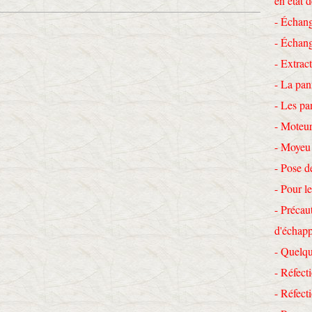
en état 
- Échang
- Échang
- Extrac
- La pan
- Les pa
- Moteur
- Moyeu
- Pose d
- Pour le
- Précau
d'échap
- Quelqu
- Réfecti
- Réfec