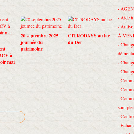
- AGEN
- Aide à 
- Antivo
20 septembre 2025
CITRODAYS au lac
À VEN
journée du
du Der
- Change
ent
patrimoine
démonta
 2CV à
Loir mai
- Chang
- Chang
- Comma
- Commen
- Commen
sont ple
- Contrô
- Échang