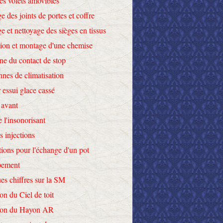
des volets amovibles
e des joints de portes et coffre
e et nettoyage des sièges en tissus
tion et montage d'une chemise
ne du contact de stop
nnes de climatisation
 essui glace cassé
 avant
e l'insonorisant
s injections
tions pour l'échange d'un pot
pement
es chiffres sur la SM
on du Ciel de toit
tion du Hayon AR