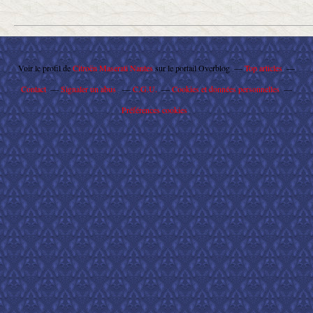
Voir le profil de
Citroën Maserati Nantes
sur le portail Overblog
Top articles
Contact
Signaler un abus
C.G.U.
Cookies et données personnelles
Préférences cookies