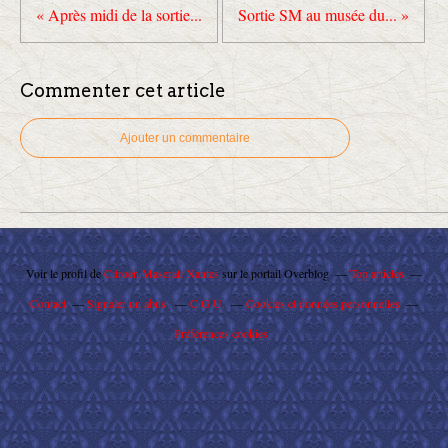
« Après midi de la sortie...
Sortie SM au musée du... »
Commenter cet article
Ajouter un commentaire
Voir le profil de
Citroën Maserati Nantes
sur le portail Overblog
Top articles
Contact
Signaler un abus
C.G.U.
Cookies et données personnelles
Préférences cookies