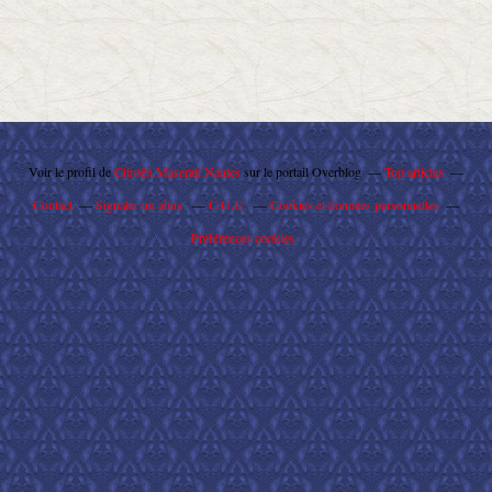
Voir le profil de
Citroën Maserati Nantes
sur le portail Overblog
Top articles
Contact
Signaler un abus
C.G.U.
Cookies et données personnelles
Préférences cookies