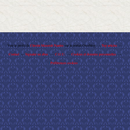
Voir le profil de
Citroën Maserati Nantes
sur le portail Overblog
Top articles
Contact
Signaler un abus
C.G.U.
Cookies et données personnelles
Préférences cookies