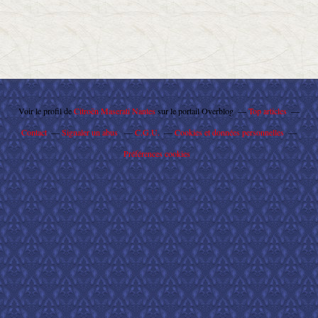
Voir le profil de
Citroën Maserati Nantes
sur le portail Overblog
Top articles
Contact
Signaler un abus
C.G.U.
Cookies et données personnelles
Préférences cookies