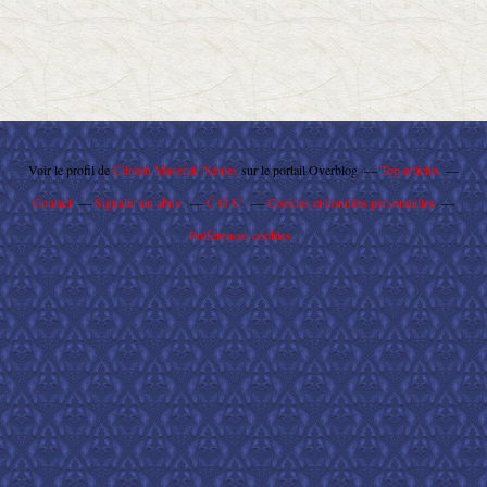
Voir le profil de
Citroën Maserati Nantes
sur le portail Overblog
Top articles
Contact
Signaler un abus
C.G.U.
Cookies et données personnelles
Préférences cookies