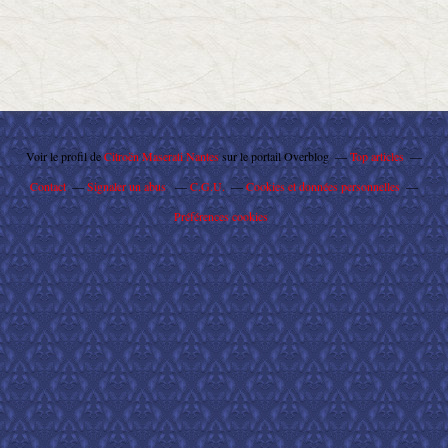
Voir le profil de
Citroën Maserati Nantes
sur le portail Overblog
Top articles
Contact
Signaler un abus
C.G.U.
Cookies et données personnelles
Préférences cookies