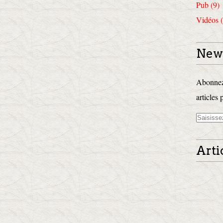
Pub (9)
Vidéos (
News
Abonnez-
articles 
Arti