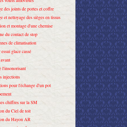
des volets amovibles
e des joints de portes et coffre
e et nettoyage des sièges en tissus
tion et montage d'une chemise
ne du contact de stop
nnes de climatisation
 essui glace cassé
 avant
e l'insonorisant
s injections
tions pour l'échange d'un pot
pement
es chiffres sur la SM
on du Ciel de toit
tion du Hayon AR