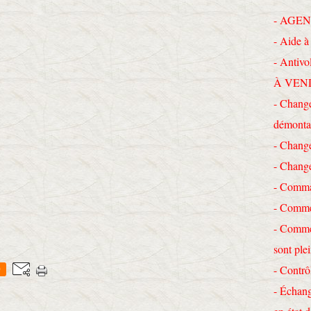
- AGEN
- Aide à 
- Antivo
À VEN
- Change
démonta
- Chang
- Chang
- Comma
- Commen
- Commen
sont ple
- Contrô
0
- Échang