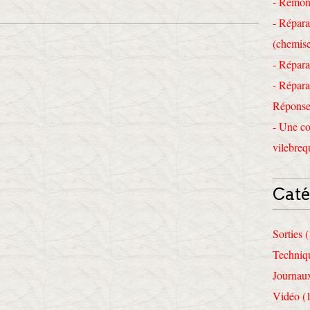
- Remon
- Répara
(chemise
- Répara
- Répara
Réponses
- Une co
vilebreq
Caté
Sorties 
Techniq
Journau
Vidéo (