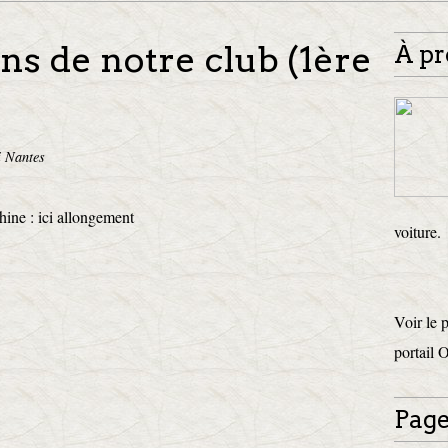
ans de notre club (1ère
À pr
i Nantes
hine : ici allongement
voiture.
Voir le 
portail 
Page