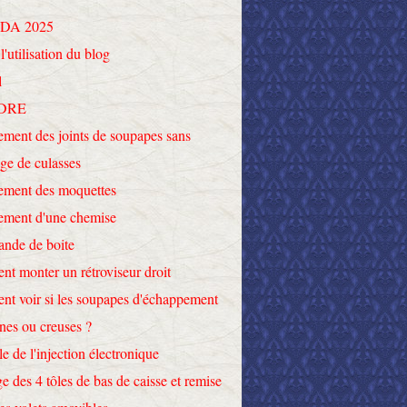
DA 2025
l'utilisation du blog
l
DRE
ment des joints de soupapes sans
ge de culasses
ement des moquettes
ement d'une chemise
nde de boite
t monter un rétroviseur droit
t voir si les soupapes d'échappement
ines ou creuses ?
le de l'injection électronique
e des 4 tôles de bas de caisse et remise