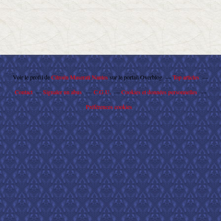
Voir le profil de
Citroën Maserati Nantes
sur le portail Overblog
Top articles
Contact
Signaler un abus
C.G.U.
Cookies et données personnelles
Préférences cookies