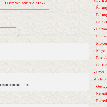
en état 
Assemblée générale 2023 »
- Échang
- Échang
- Extrac
- La pan
- Les pa
- Moteur
- Moyeu
és
- Pose d
- Pour le
- Précau
d'échap
l'esprit d'origine. J'aime
- Quelqu
- Réfecti
- Réfec