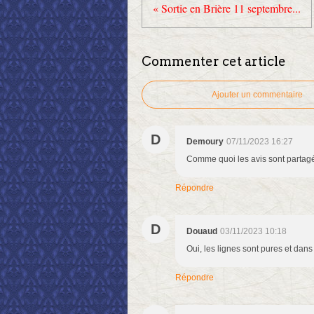
« Sortie en Brière 11 septembre...
Commenter cet article
Ajouter un commentaire
D
Demoury
07/11/2023 16:27
Comme quoi les avis sont partag
Répondre
D
Douaud
03/11/2023 10:18
Oui, les lignes sont pures et dans 
Répondre