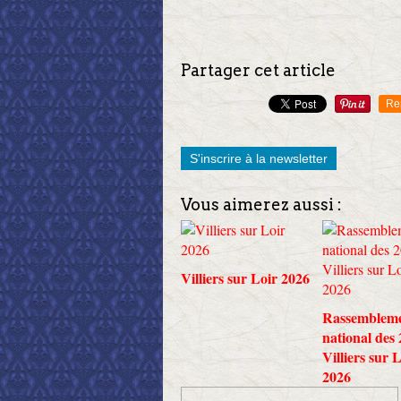
Partager cet article
Re
S'inscrire à la newsletter
Vous aimerez aussi :
Villiers sur Loir 2026
Rassemblem
national des
Villiers sur 
2026