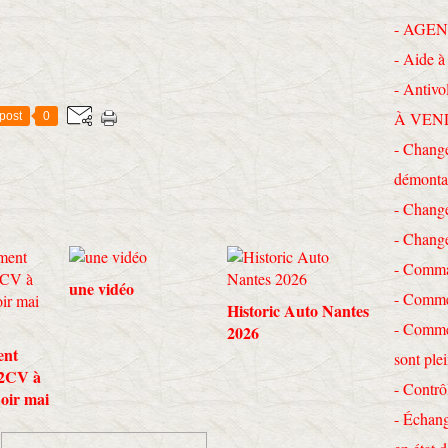
- AGEN
- Aide à 
- Antivo
À VEN
post
0
- Change
démonta
- Chang
- Chang
- Comma
une vidéo
- Commen
Historic Auto Nantes
- Commen
2026
ent
sont ple
 2CV à
- Contrô
Loir mai
- Échang