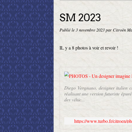
SM 2023
Publié le
3 novembre 2023
par Citroën Ma
IL y a 8 photos à voir et revoir !
Diego Vergnano, designer italien 
réalisant une version futuriste épur
des véhic...
https://www.turbo.fr/citroen/p