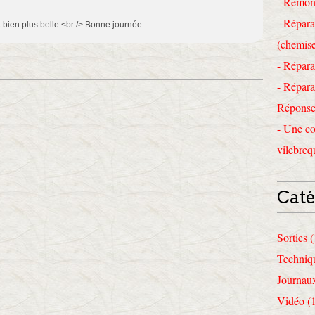
- Remon
- Répara
it bien plus belle.<br /> Bonne journée
(chemise
- Répara
- Répara
Réponses
- Une co
vilebreq
Caté
Sorties 
Techniq
Journau
Vidéo (