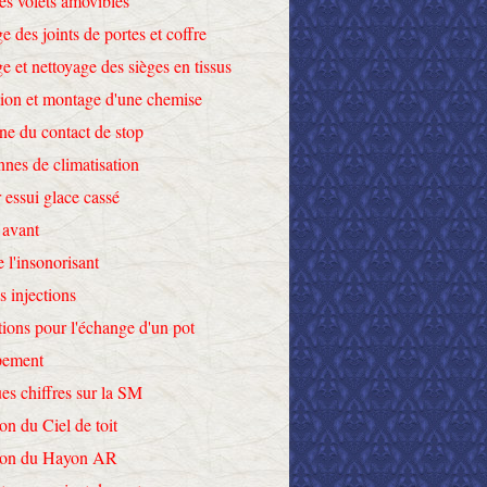
des volets amovibles
e des joints de portes et coffre
e et nettoyage des sièges en tissus
tion et montage d'une chemise
ne du contact de stop
nnes de climatisation
 essui glace cassé
 avant
e l'insonorisant
s injections
tions pour l'échange d'un pot
pement
es chiffres sur la SM
on du Ciel de toit
tion du Hayon AR