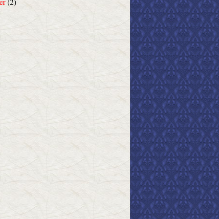
er
(2)