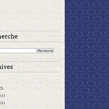
herche
ives
2)
(1)
(1)