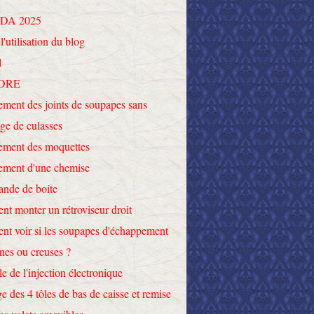
DA 2025
l'utilisation du blog
l
DRE
ment des joints de soupapes sans
ge de culasses
ement des moquettes
ement d'une chemise
nde de boite
t monter un rétroviseur droit
t voir si les soupapes d'échappement
ines ou creuses ?
le de l'injection électronique
e des 4 tôles de bas de caisse et remise