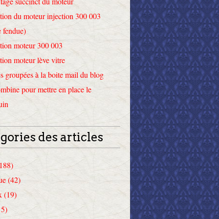
tage succinct du moteur
tion du moteur injection 300 003
 fendue)
tion moteur 300 003
tion moteur lève vitre
 groupées à la boite mail du blog
mbine pour mettre en place le
uin
gories des articles
(188)
ue (42)
x (19)
15)