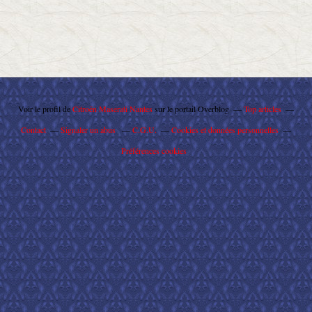
Voir le profil de
Citroën Maserati Nantes
sur le portail Overblog
Top articles
Contact
Signaler un abus
C.G.U.
Cookies et données personnelles
Préférences cookies