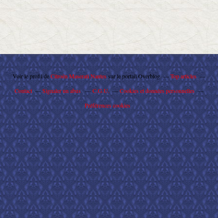
Voir le profil de
Citroën Maserati Nantes
sur le portail Overblog
Top articles
Contact
Signaler un abus
C.G.U.
Cookies et données personnelles
Préférences cookies