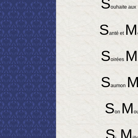
S
ouhaite aux
S
M
anté et
S
M
oirées
S
aumon
S
M
on
o
S
M
i...
il