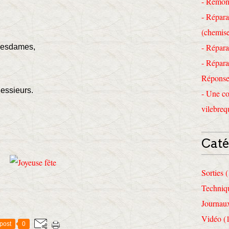
- Remon
- Répara
(chemise
- Répara
esdames,
- Répara
M
Réponses
essieurs.
- Une co
vilebreq
Caté
Sorties 
Techniq
Journau
Vidéo (
post
0