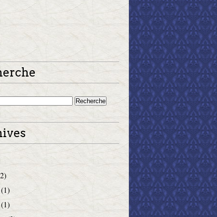
herche
ives
2)
(1)
(1)