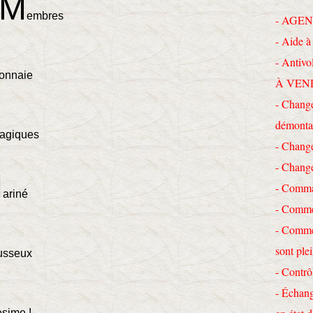
M
embres
- AGEN
- Aide à 
- Antivo
onnaie
À VEN
- Change
démonta
agiques
- Chang
- Chang
M
- Comma
ariné
- Commen
- Commen
sont ple
usseux
- Contrô
- Échang
lesime !