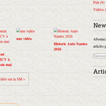
Pub (9)
Vidéos (
News
une vidéo
Abonnez-
Historic Auto Nantes
articles 
2026
ent
 2CV à
Loir mai
Arti
idéo sur la SM »