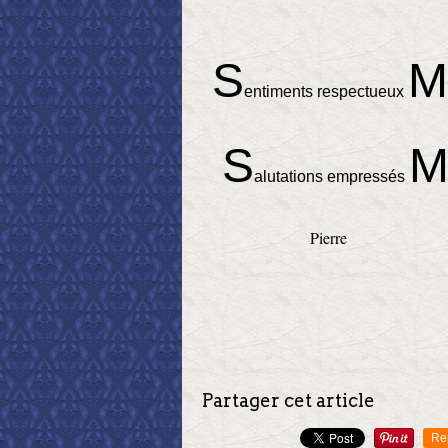
S
M
entiments respectueux
S
alutations empressés
Pierre
Partager cet article
Re