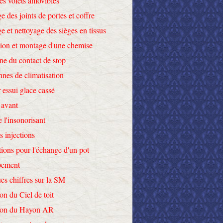
des volets amovibles
e des joints de portes et coffre
e et nettoyage des sièges en tissus
tion et montage d'une chemise
ne du contact de stop
nnes de climatisation
 essui glace cassé
 avant
e l'insonorisant
s injections
tions pour l'échange d'un pot
pement
es chiffres sur la SM
on du Ciel de toit
tion du Hayon AR