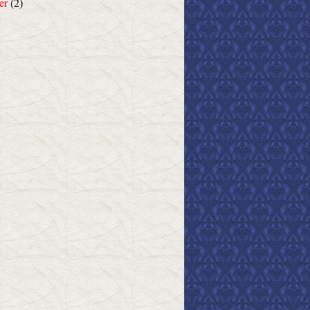
er
(2)