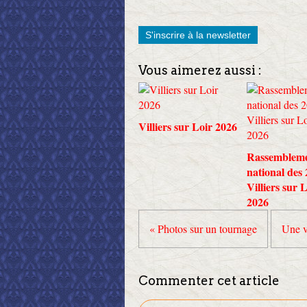
S'inscrire à la newsletter
Vous aimerez aussi :
Villiers sur Loir 2026
Rassemblem
national des
Villiers sur 
2026
« Photos sur un tournage
Une v
Commenter cet article