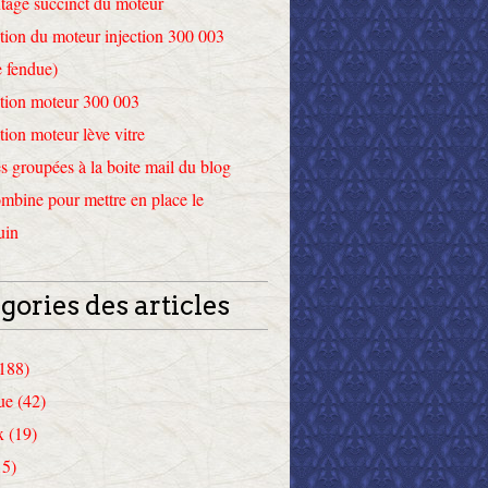
tage succinct du moteur
tion du moteur injection 300 003
 fendue)
tion moteur 300 003
tion moteur lève vitre
 groupées à la boite mail du blog
mbine pour mettre en place le
uin
gories des articles
(188)
ue (42)
x (19)
15)