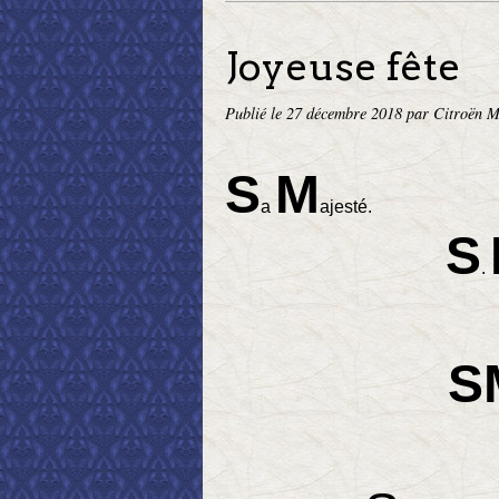
Joyeuse fête
Publié le
27 décembre 2018
par Citroën M
S
M
a
ajesté.
S
.
S