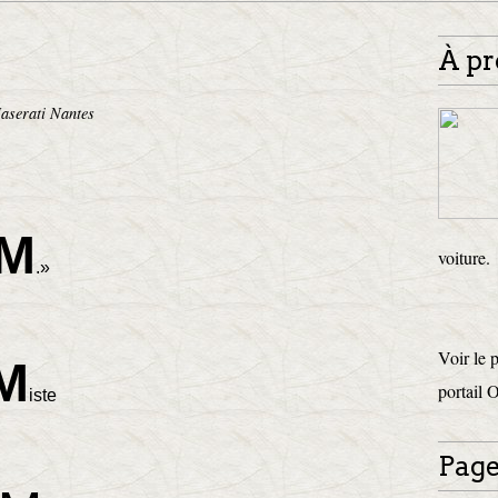
À pr
aserati Nantes
M
voiture.
.»
Voir le 
M
portail 
iste
Page