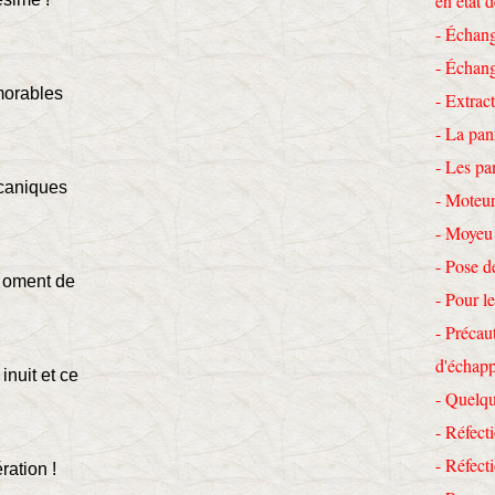
en état 
- Échang
- Échang
orables
- Extrac
- La pan
- Les pa
caniques
- Moteur
- Moyeu
M
- Pose d
oment de
- Pour le
- Précau
M
d'échap
inuit et ce
- Quelqu
- Réfecti
- Réfec
ration !