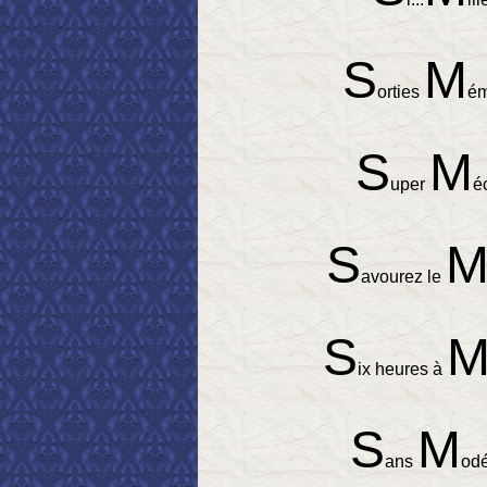
S
M
orties
ém
S
M
uper
é
S
avourez le
S
ix heures à
S
M
ans
odé