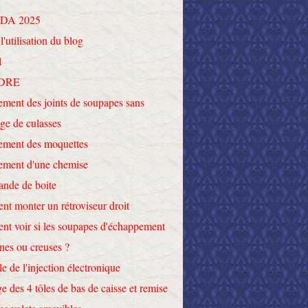
DA 2025
l'utilisation du blog
l
DRE
ment des joints de soupapes sans
ge de culasses
ement des moquettes
ement d'une chemise
nde de boite
t monter un rétroviseur droit
t voir si les soupapes d'échappement
ines ou creuses ?
le de l'injection électronique
e des 4 tôles de bas de caisse et remise