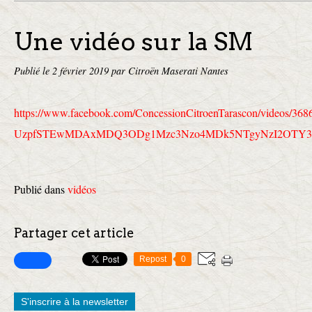
Une vidéo sur la SM
Publié le
2 février 2019
par Citroën Maserati Nantes
https://www.facebook.com/
ConcessionCitroenTarascon/
videos/368
UzpfSTEwMDAxMDQ3ODg1Mzc3Nzo4MD
k5NTgyNzI2OTY
Publié dans
vidéos
Partager cet article
Repost
0
S'inscrire à la newsletter