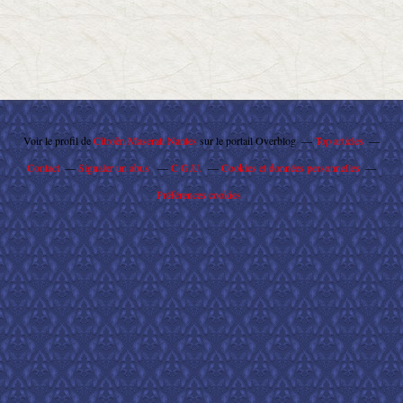
Voir le profil de
Citroën Maserati Nantes
sur le portail Overblog
Top articles
Contact
Signaler un abus
C.G.U.
Cookies et données personnelles
Préférences cookies